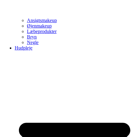
Ansigtsmakeup
Øjenmakeup
Læbeprodukter
Bryn
Negle
Hudpleje