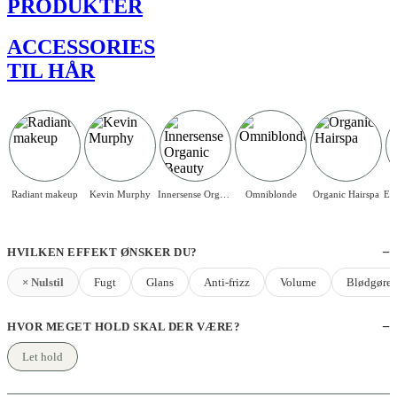
PRODUKTER
ACCESSORIES
TIL HÅR
Radiant makeup
Kevin Murphy
Innersense Organic Beauty
Omniblonde
Organic Hairspa
HVILKEN EFFEKT ØNSKER DU?
× Nulstil
Fugt
Glans
Anti-frizz
Volume
Blødgøre
HVOR MEGET HOLD SKAL DER VÆRE?
Let hold