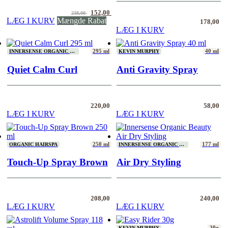
Den
Den
152,00
238,00
oprindelige
aktuelle
LÆG I KURV
Mængde Rabat
178,00
pris
pris
LÆG I KURV
var:
er:
238,00 .
152,00 .
295 ml
40 ml
INNERSENSE ORGANIC BEAUTY
KEVIN MURPHY
Quiet Calm Curl
Anti Gravity Spray
220,00
58,00
LÆG I KURV
LÆG I KURV
250 ml
177 ml
ORGANIC HAIRSPA
INNERSENSE ORGANIC BEAUTY
Touch-Up Spray Brown
Air Dry Styling
208,00
240,00
LÆG I KURV
LÆG I KURV
30g
KEVIN MURPHY