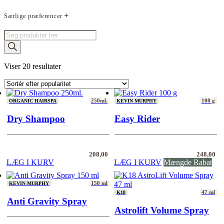
Særlige præferencer
Products
search
Sorteret
Viser 20 resultater
efter
popularitet
250ml.
100 g
ORGANIC HAIRSPA
KEVIN MURPHY
Dry Shampoo
Easy Rider
208,00
248,00
LÆG I KURV
LÆG I KURV
Mængde Rabat
150 ml
KEVIN MURPHY
47 ml
K18
Anti Gravity Spray
Astrolift Volume Spray