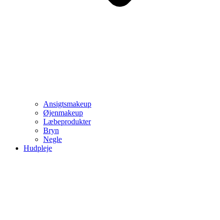
Ansigtsmakeup
Øjenmakeup
Læbeprodukter
Bryn
Negle
Hudpleje