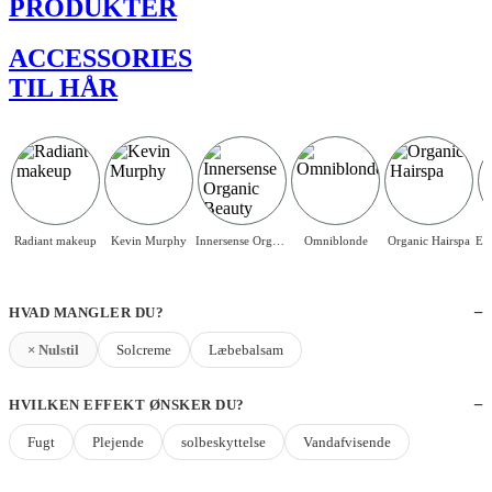
PRODUKTER
ACCESSORIES
TIL HÅR
Radiant makeup
Kevin Murphy
Innersense Organic Beauty
Omniblonde
Organic Hairspa
HVAD MANGLER DU?
× Nulstil
Solcreme
Læbebalsam
HVILKEN EFFEKT ØNSKER DU?
Fugt
Plejende
solbeskyttelse
Vandafvisende