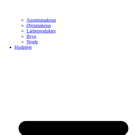
Ansigtsmakeup
Øjenmakeup
Læbeprodukter
Bryn
Negle
Hudpleje