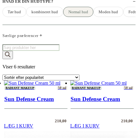
HVAD ER DIN HUDTYPE?
Tør hud
kombineret hud
Normal hud
Moden hud
Fedte
Særlige præferencer
Products
search
Sorteret
Viser 6 resultater
efter
popularitet
50 ml
50 ml
RADIANT MAKEUP
RADIANT MAKEUP
Sun Defense Cream
Sun Defense Cream
210,00
210,00
LÆG I KURV
LÆG I KURV