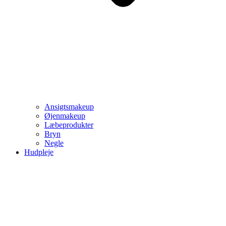
Ansigtsmakeup
Øjenmakeup
Læbeprodukter
Bryn
Negle
Hudpleje