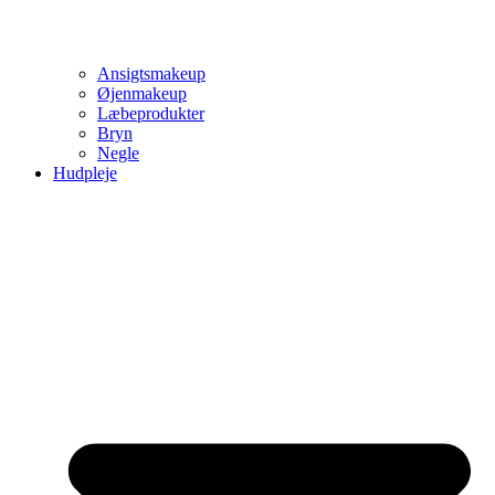
Ansigtsmakeup
Øjenmakeup
Læbeprodukter
Bryn
Negle
Hudpleje