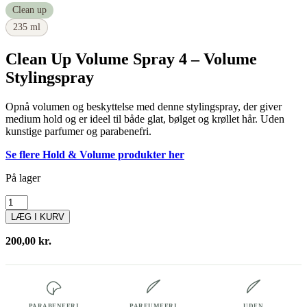
Clean up
235 ml
Clean Up Volume Spray 4 – Volume
Stylingspray
Opnå volumen og beskyttelse med denne stylingspray, der giver
medium hold og er ideel til både glat, bølget og krøllet hår. Uden
kunstige parfumer og parabenefri.
Se flere Hold & Volume produkter her
På lager
Volume
Spray
LÆG I KURV
4
235
200,00
kr.
ml
antal
PARABENEFRI
PARFUMEFRI
UDEN