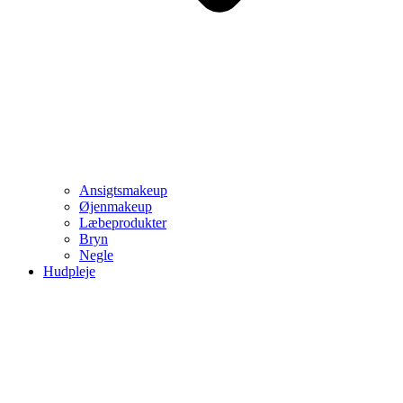
Ansigtsmakeup
Øjenmakeup
Læbeprodukter
Bryn
Negle
Hudpleje