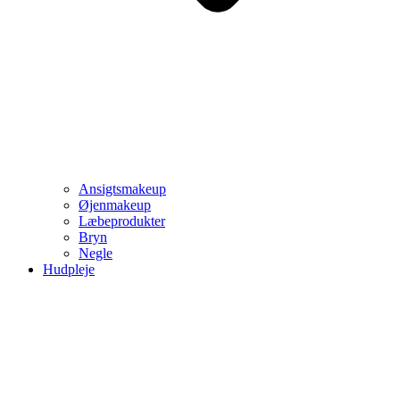
Ansigtsmakeup
Øjenmakeup
Læbeprodukter
Bryn
Negle
Hudpleje