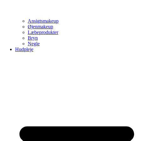
Ansigtsmakeup
Øjenmakeup
Læbeprodukter
Bryn
Negle
Hudpleje