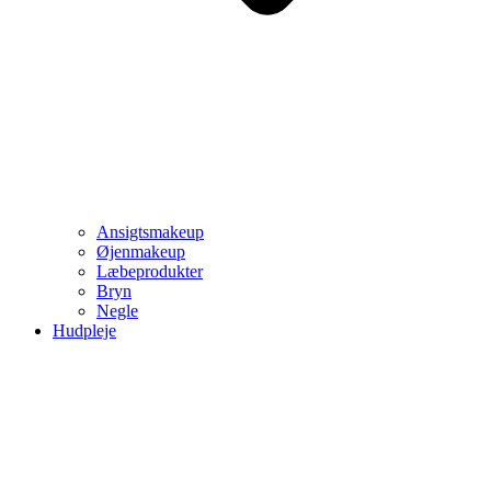
Ansigtsmakeup
Øjenmakeup
Læbeprodukter
Bryn
Negle
Hudpleje