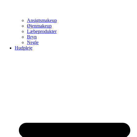
Ansigtsmakeup
Øjenmakeup
Læbeprodukter
Bryn
Negle
Hudpleje