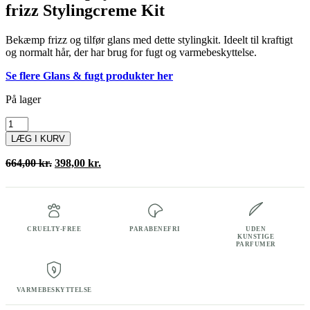
frizz Stylingcreme Kit
Bekæmp frizz og tilfør glans med dette stylingkit. Ideelt til kraftigt
og normalt hår, der har brug for fugt og varmebeskyttelse.
Se flere Glans & fugt produkter her
På lager
Kevin
Murphy
LÆG I KURV
Smooth
Moves
Den
Den
664,00
kr.
398,00
kr.
antal
oprindelige
aktuelle
pris
pris
var:
er:
664,00 kr..
398,00 kr..
CRUELTY-FREE
PARABENEFRI
UDEN
KUNSTIGE
PARFUMER
VARMEBESKYTTELSE