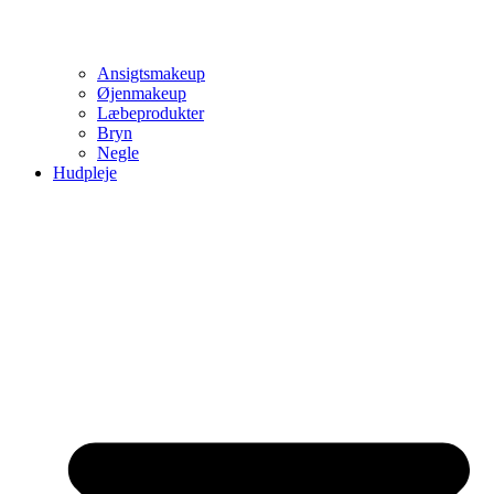
Ansigtsmakeup
Øjenmakeup
Læbeprodukter
Bryn
Negle
Hudpleje