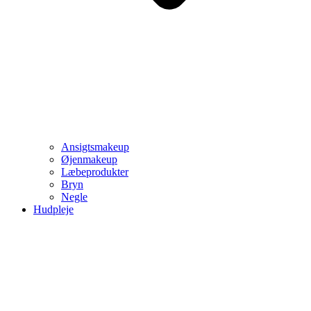
Ansigtsmakeup
Øjenmakeup
Læbeprodukter
Bryn
Negle
Hudpleje