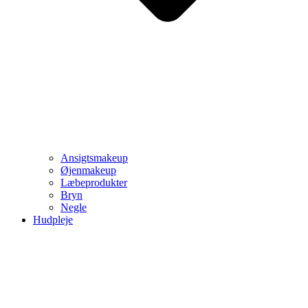
Ansigtsmakeup
Øjenmakeup
Læbeprodukter
Bryn
Negle
Hudpleje