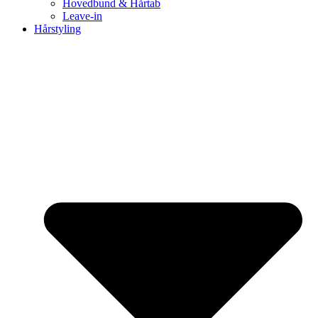
Hovedbund & Hårtab
Leave-in
Hårstyling