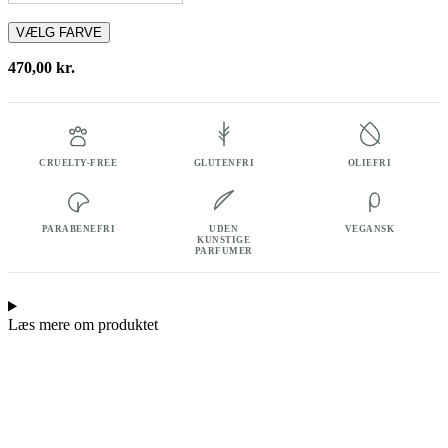
Cream
VÆLG FARVE
Foundation
40
470,00
kr.
ml
antal
CRUELTY-FREE
GLUTENFRI
OLIEFRI
PARABENEFRI
UDEN
VEGANSK
KUNSTIGE
PARFUMER
Læs mere om produktet