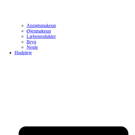
Ansigtsmakeup
Øjenmakeup
Læbeprodukter
Bryn
Negle
Hudpleje