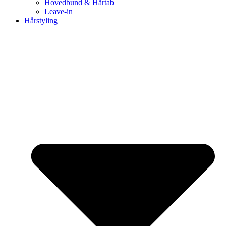
Hovedbund & Hårtab
Leave-in
Hårstyling