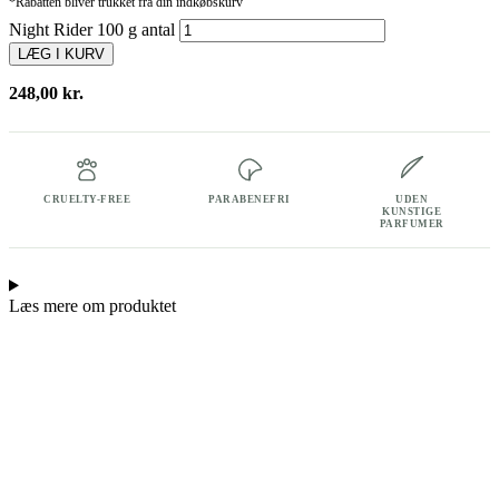
*Rabatten bliver trukket fra din indkøbskurv
Night Rider 100 g antal
LÆG I KURV
248,00
kr.
CRUELTY-FREE
PARABENEFRI
UDEN
KUNSTIGE
PARFUMER
Læs mere om produktet