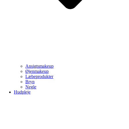
Ansigtsmakeup
Øjenmakeup
Læbeprodukter
Bryn
Negle
Hudpleje