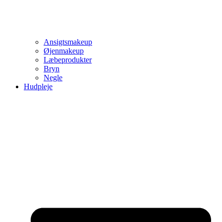
Ansigtsmakeup
Øjenmakeup
Læbeprodukter
Bryn
Negle
Hudpleje