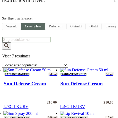
HVAD ER DIN HUDTYPE?
Særlige præferencer
Vegansk
Cruelty-free
Parfumefri
Glutenfri
Oliefri
Sheasmør
Products
search
Sorteret
Viser 7 resultater
efter
popularitet
50 ml
50 ml
RADIANT MAKEUP
RADIANT MAKEUP
Sun Defense Cream
Sun Defense Cream
210,00
210,00
LÆG I KURV
LÆG I KURV
200 ml
10 ml
RADIANT MAKEUP
GLO SKIN BEAUTY