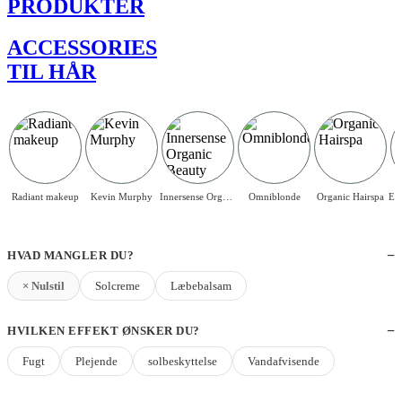
PRODUKTER
ACCESSORIES
TIL HÅR
Radiant makeup
Kevin Murphy
Innersense Organic Beauty
Omniblonde
Organic Hairspa
HVAD MANGLER DU?
× Nulstil
Solcreme
Læbebalsam
HVILKEN EFFEKT ØNSKER DU?
Fugt
Plejende
solbeskyttelse
Vandafvisende