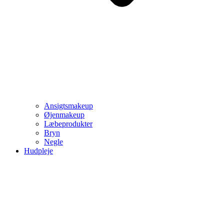
Ansigtsmakeup
Øjenmakeup
Læbeprodukter
Bryn
Negle
Hudpleje