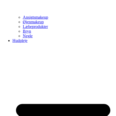
Ansigtsmakeup
Øjenmakeup
Læbeprodukter
Bryn
Negle
Hudpleje