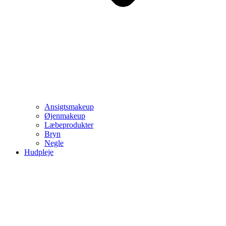
Ansigtsmakeup
Øjenmakeup
Læbeprodukter
Bryn
Negle
Hudpleje