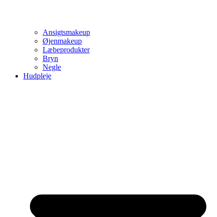
Ansigtsmakeup
Øjenmakeup
Læbeprodukter
Bryn
Negle
Hudpleje