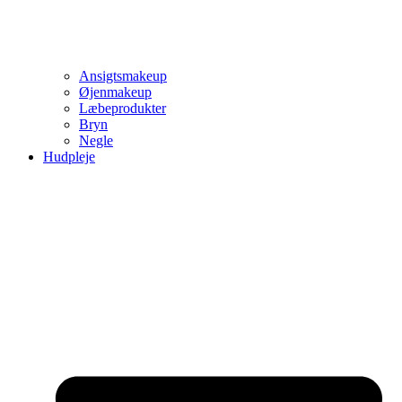
Ansigtsmakeup
Øjenmakeup
Læbeprodukter
Bryn
Negle
Hudpleje