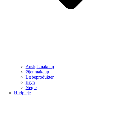
Ansigtsmakeup
Øjenmakeup
Læbeprodukter
Bryn
Negle
Hudpleje