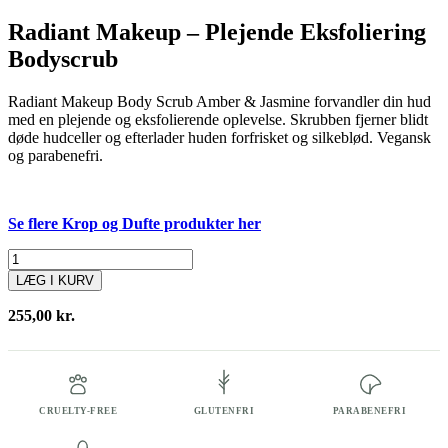
Radiant Makeup – Plejende Eksfoliering
Bodyscrub
Radiant Makeup Body Scrub Amber & Jasmine forvandler din hud
med en plejende og eksfolierende oplevelse. Skrubben fjerner blidt
døde hudceller og efterlader huden forfrisket og silkeblød. Vegansk
og parabenefri.
Se flere Krop og Dufte produkter her
Body
Scrub
LÆG I KURV
200
ml
255,00
kr.
antal
CRUELTY-FREE
GLUTENFRI
PARABENEFRI