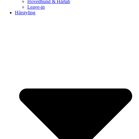
Hovedbund & Hårtab
Leave-in
Hårstyling