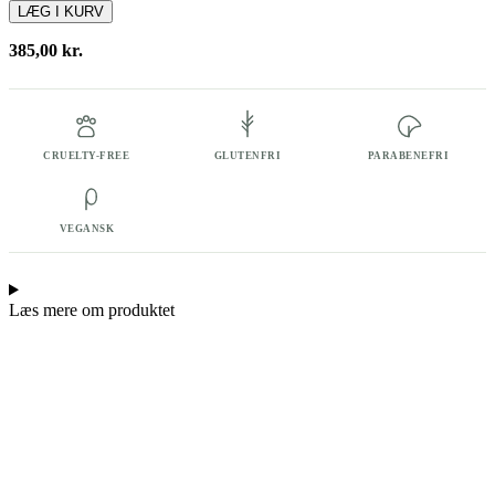
Radiance
LÆG I KURV
effect
30
385,00
kr.
ml
antal
CRUELTY-FREE
GLUTENFRI
PARABENEFRI
VEGANSK
Læs mere om produktet