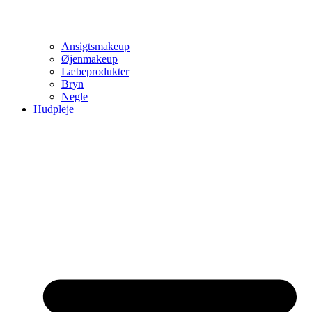
Ansigtsmakeup
Øjenmakeup
Læbeprodukter
Bryn
Negle
Hudpleje