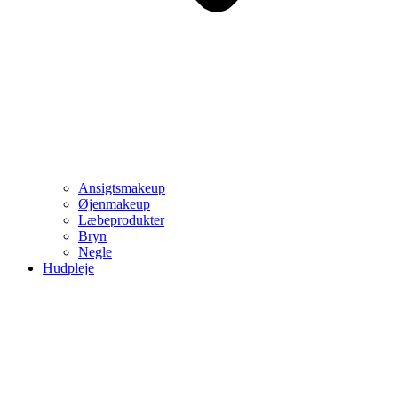
Ansigtsmakeup
Øjenmakeup
Læbeprodukter
Bryn
Negle
Hudpleje