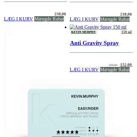
238,00
238,00
LÆG I KURV
Mængde Rabat
LÆG I KURV
Mængde Rabat
150 ml
KEVIN MURPHY
Anti Gravity Spray
Den
De
152,00
238,00
oprindeli
ak
LÆG I KURV
Mængde Rabat
pris
pr
var:
er
238,00 .
15