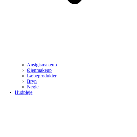
Ansigtsmakeup
Øjenmakeup
Læbeprodukter
Bryn
Negle
Hudpleje