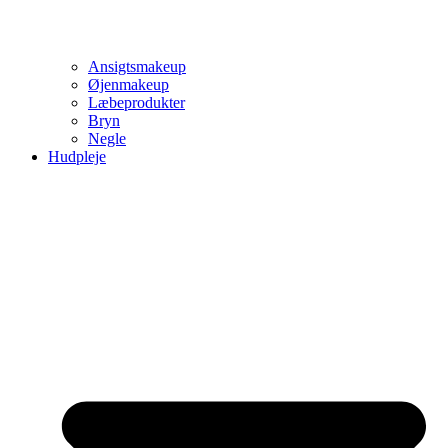
Ansigtsmakeup
Øjenmakeup
Læbeprodukter
Bryn
Negle
Hudpleje