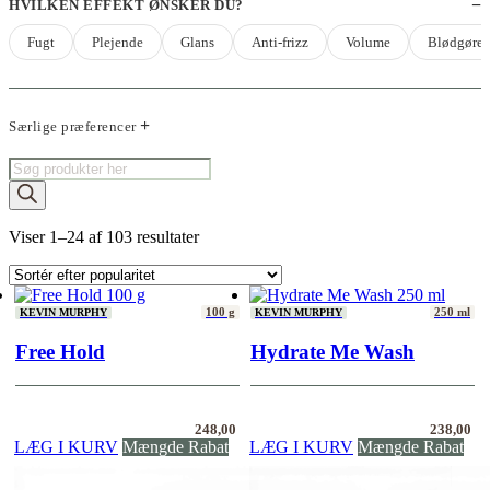
HVILKEN EFFEKT ØNSKER DU?
Fugt
Plejende
Glans
Anti-frizz
Volume
Blødgøre
Særlige præferencer
Products
search
Sorteret
Viser 1–24 af 103 resultater
efter
popularitet
100 g
250 ml
KEVIN MURPHY
KEVIN MURPHY
Free Hold
Hydrate Me Wash
248,00
238,00
LÆG I KURV
Mængde Rabat
LÆG I KURV
Mængde Rabat